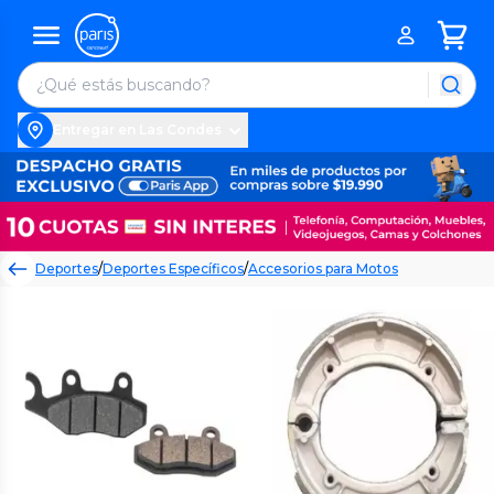
Entregar en Las Condes
Deportes
/
Deportes Específicos
/
Accesorios para Motos