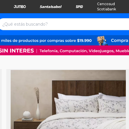
Cencosud
Scotiabank