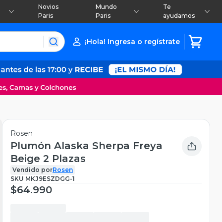
Novios
Mundo
Te
Paris
Paris
ayudamos
¡Hola! Ingresa o regístrate
Rosen
Plumón Alaska Sherpa Freya
Beige 2 Plazas
Vendido por
Rosen
SKU
MKJ9ESZDGG-1
$64.990