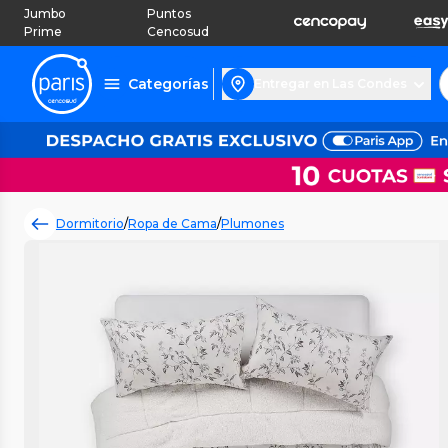
Jumbo
Puntos
Prime
Cencosud
Categorías
Entregar en Las Condes
Dormitorio
/
Ropa de Cama
/
Plumones