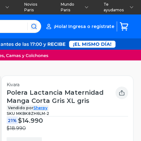
Novios
Mundo
Te
Paris
Paris
ayudamos
¡Hola! Ingresa o regístrate
Kivara
Polera Lactancia Maternidad
Manga Corta Gris XL gris
Vendido por
Sherpy
SKU
MKBK8ZH6LM-2
$14.990
21%
$18.990