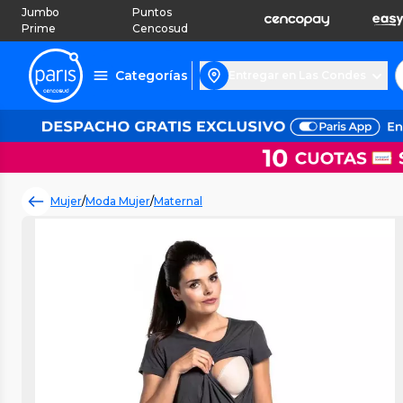
Jumbo
Puntos
Prime
Cencosud
Categorías
Entregar en Las Condes
Mujer
/
Moda Mujer
/
Maternal