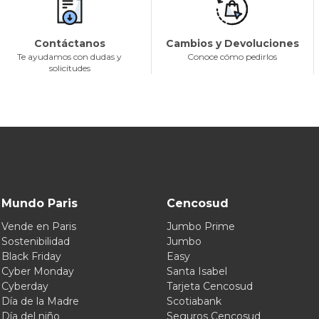
Contáctanos
Cambios y Devoluciones
Te ayudamos con dudas y
Conoce cómo pedirlos
solicitudes
Mundo Paris
Cencosud
Vende en Paris
Jumbo Prime
Sostenibilidad
Jumbo
Black Friday
Easy
Cyber Monday
Santa Isabel
Cyberday
Tarjeta Cencosud
Día de la Madre
Scotiabank
Día del niño
Seguros Cencosud