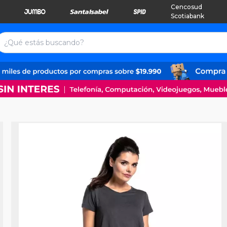
Cencosud
Scotiabank