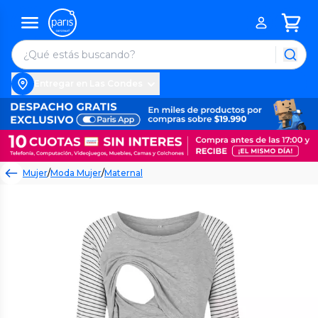
Entregar en Las Condes
Mujer
/
Moda Mujer
/
Maternal