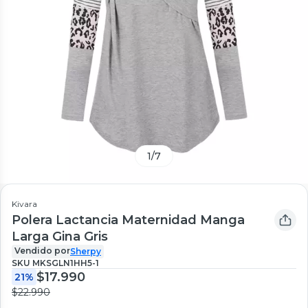
1
/
7
Kivara
Polera Lactancia Maternidad Manga
Larga Gina Gris
Vendido por
Sherpy
SKU
MKSGLN1HH5-1
$17.990
21%
$22.990