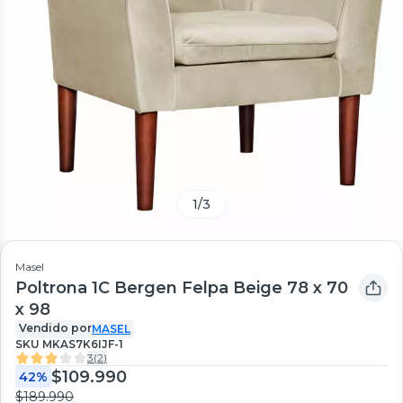
1
/
3
Masel
Poltrona 1C Bergen Felpa Beige 78 x 70
x 98
Vendido por
MASEL
SKU
MKAS7K6IJF-1
3
(
2
)
$109.990
42%
$189.990