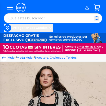
Entregar en Las Condes
Mujer
/
Moda Mujer
/
Sweaters, Chalecos y Tejidos