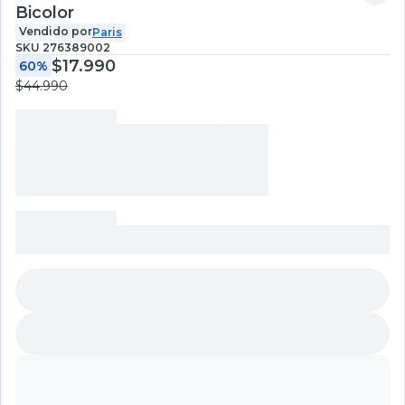
Bicolor
Vendido por
Paris
SKU
276389002
$17.990
60%
$44.990