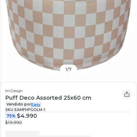
1
/
7
M+Design
Puff Deco Assorted 25x60 cm
Vendido por
Easy
SKU
EAMFHFGOLM-1
$4.990
75%
$19.990