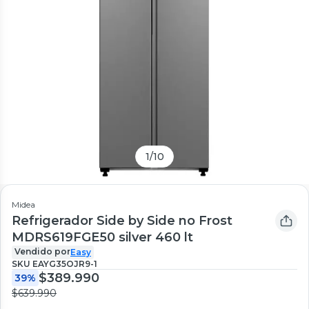
1
/
10
Midea
Refrigerador Side by Side no Frost
MDRS619FGE50 silver 460 lt
Vendido por
Easy
SKU
EAYG35OJR9-1
$389.990
39%
$639.990