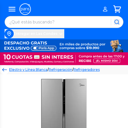
Entregar en Las Condes
Electro y Línea Blanca
/
Refrigeración
/
Refrigeradores