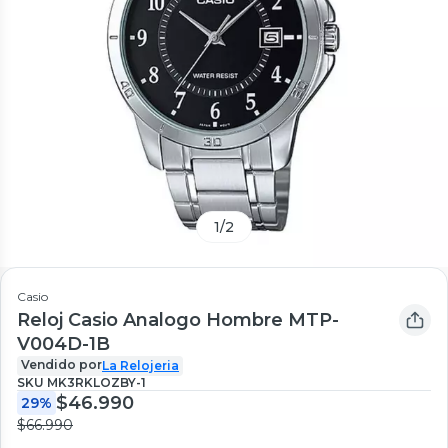
1
/
2
Casio
Reloj Casio Analogo Hombre MTP-
V004D-1B
Vendido por
La Relojeria
SKU
MK3RKLOZBY-1
$46.990
29%
$66.990