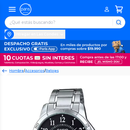
Entregar en Las Condes
Hombre
/
Accesorios
/
Relojes