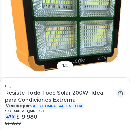
1
/
4
Logic
Resiste Todo Foco Solar 200W, Ideal
para Condiciones Extrema
Vendido por
MALIK COMPUTACION LTDA
SKU
MK5VZQMRTK-1
$19.980
47%
$37.990