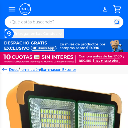
Entregar en Las Condes
Deco
/
Iluminación
/
Iluminación Exterior