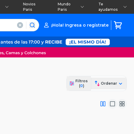
Novios
Mundo
Te
Paris
Paris
ayudamos
¡Hola! Ingresa o regístrate
Filtros
Ordenar
(
0
)