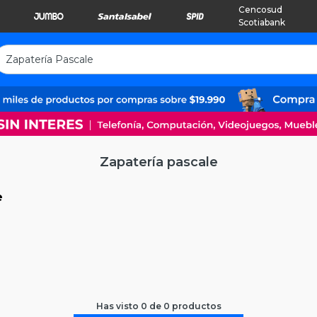
Cencosud
Scotiabank
Zapatería pascale
e
Has visto
0
de
0
productos