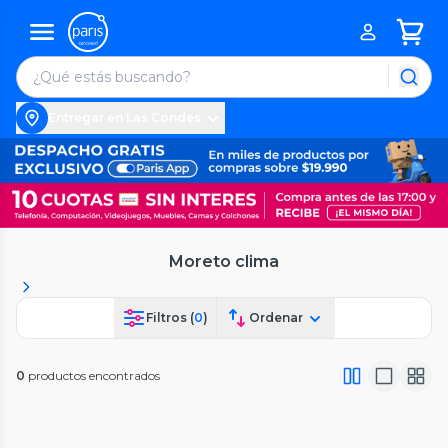
Entregar en Las Condes
Moreto clima
Filtros (
0
)
Ordenar
0
productos encontrados