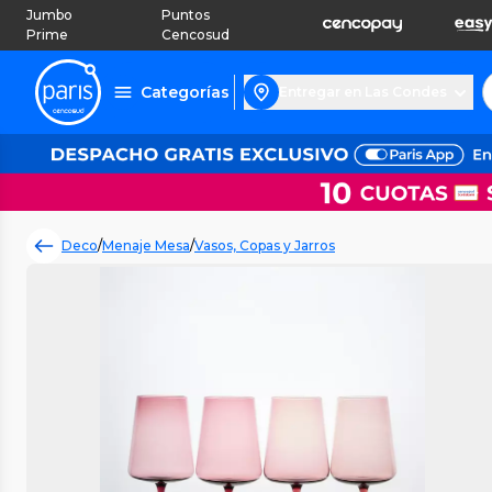
Jumbo
Puntos
Prime
Cencosud
Categorías
Entregar en Las Condes
Deco
/
Menaje Mesa
/
Vasos, Copas y Jarros