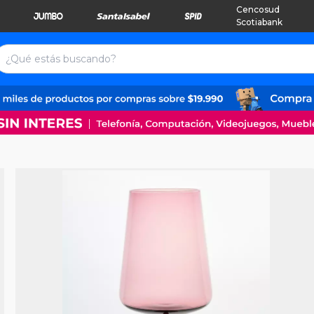
Cencosud
Scotiabank