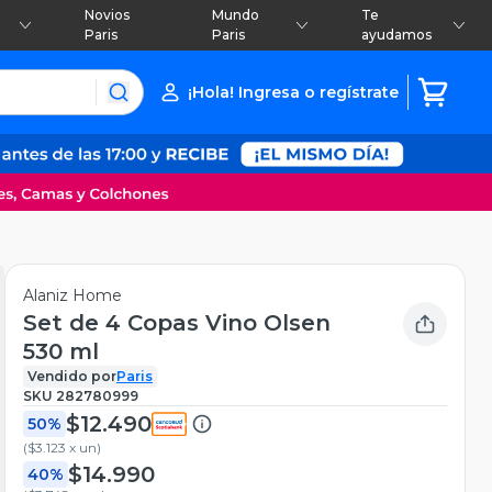
Novios
Mundo
Te
Paris
Paris
ayudamos
¡Hola! Ingresa o regístrate
Alaniz Home
Set de 4 Copas Vino Olsen
530 ml
Vendido por
Paris
SKU
282780999
$12.490
50%
(
$3.123 x un
)
$14.990
40%