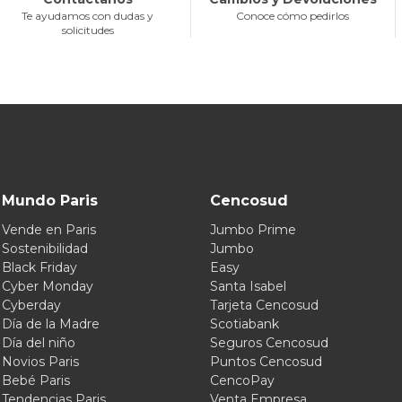
Te ayudamos con dudas y
Conoce cómo pedirlos
solicitudes
Mundo Paris
Cencosud
Vende en Paris
Jumbo Prime
Sostenibilidad
Jumbo
Black Friday
Easy
Cyber Monday
Santa Isabel
Cyberday
Tarjeta Cencosud
Día de la Madre
Scotiabank
Día del niño
Seguros Cencosud
Novios Paris
Puntos Cencosud
Bebé Paris
CencoPay
Tendencias Paris
Venta Empresa