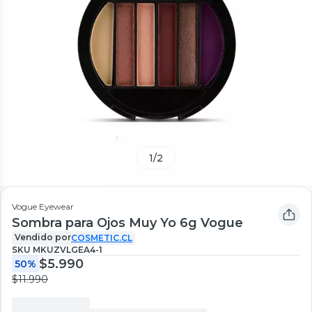
1
/
2
Vogue Eyewear
Sombra para Ojos Muy Yo 6g Vogue
Vendido por
COSMETIC.CL
SKU
MKUZVLGEA4-1
$5.990
50%
$11.990