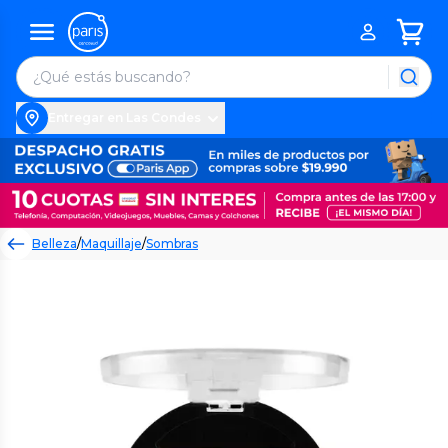
Entregar en Las Condes
Belleza
/
Maquillaje
/
Sombras