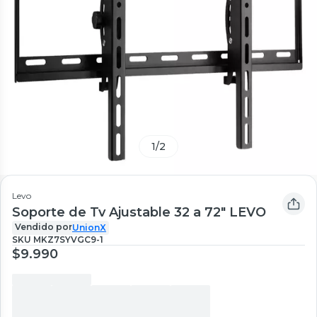
1
/
2
Levo
Soporte de Tv Ajustable 32 a 72" LEVO
Vendido por
UnionX
SKU
MKZ7SYVGC9-1
$9.990