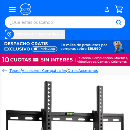
Entregar en Las Condes
Tecno
/
Accesorios Computación
/
Otros Accesorios