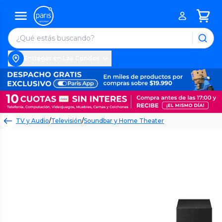
Entregar en Las Condes
TV y Audio
/
Televisión
/
Soundbar y Home Theater