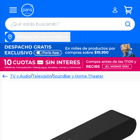
Entregar en Las Condes
TV y Audio
/
Televisión
/
Soundbar y Home Theater