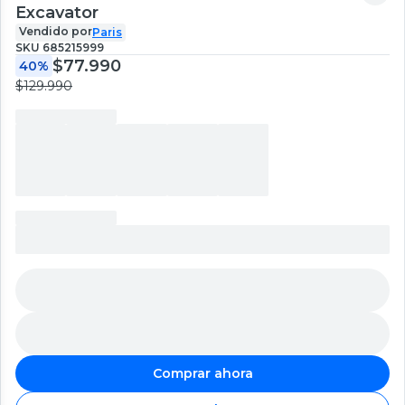
Excavator
Vendido por
Paris
SKU
685215999
$77.990
40%
$129.990
Comprar ahora