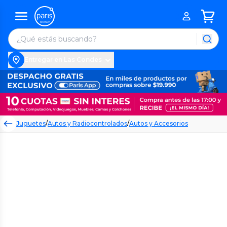
Entregar en Las Condes
Juguetes
/
Autos y Radiocontrolados
/
Autos y Accesorios