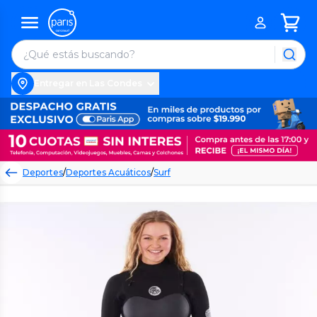
Entregar en Las Condes
Deportes
/
Deportes Acuáticos
/
Surf