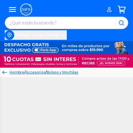
Entregar en Las Condes
Hombre
/
Accesorios
/
Bolsos y Mochilas