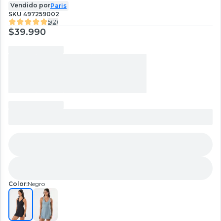
Vendido por
Paris
SKU
497259002
5
(
2
)
$39.990
Color:
Negro