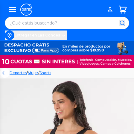
Entregar en Las Condes
Deportes
/
Mujer
/
Shorts