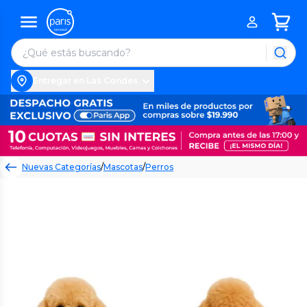
Entregar en Las Condes
Nuevas Categorías
/
Mascotas
/
Perros