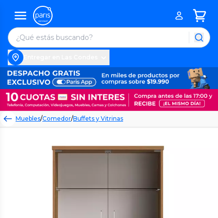
Entregar en Las Condes
Muebles
/
Comedor
/
Buffets y Vitrinas