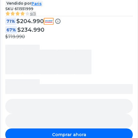
Vendido por
Paris
SKU
611551999
4
(
1
)
$204.990
71%
$234.990
67%
$719.990
Comprar ahora