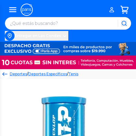
Entregar en Las Condes
Deportes
/
Deportes Específicos
/
Tenis