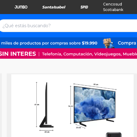
Cencosud
Scotiabank