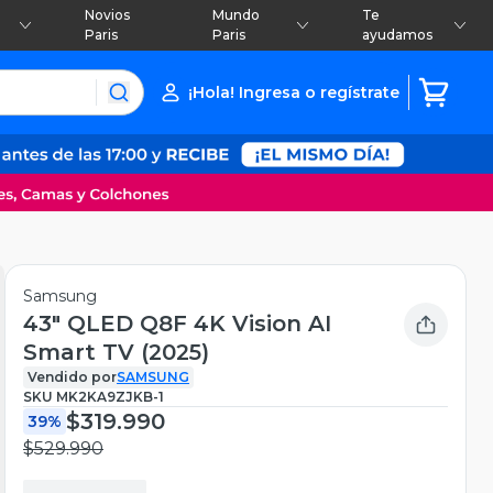
Novios
Mundo
Te
Paris
Paris
ayudamos
¡Hola! Ingresa o regístrate
Samsung
43" QLED Q8F 4K Vision AI
Smart TV (2025)
Vendido por
SAMSUNG
SKU
MK2KA9ZJKB-1
$319.990
39%
$529.990