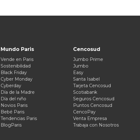
Mundo Paris
Cencosud
Vende en Paris
Jumbo Prime
Sostenibilidad
Jumbo
Black Friday
Easy
Cyber Monday
Santa Isabel
Cyberday
Tarjeta Cencosud
Día de la Madre
Scotiabank
Día del niño
Seguros Cencosud
Novios Paris
Puntos Cencosud
Bebé Paris
CencoPay
Tendencias Paris
Venta Empresa
BlogParis
Trabaja con Nosotros