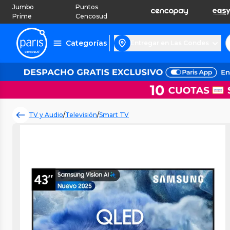
Jumbo
Puntos
Prime
Cencosud
Categorías
Entregar en Las Condes
TV y Audio
/
Televisión
/
Smart TV