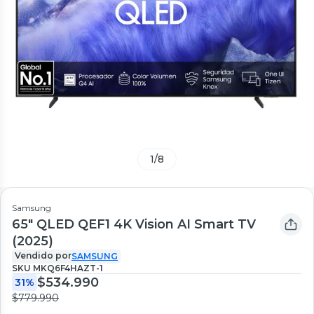
1
/
8
Samsung
65" QLED QEF1 4K Vision AI Smart TV
(2025)
Vendido por
SAMSUNG
SKU
MKQ6F4HAZT-1
$534.990
31%
$779.990