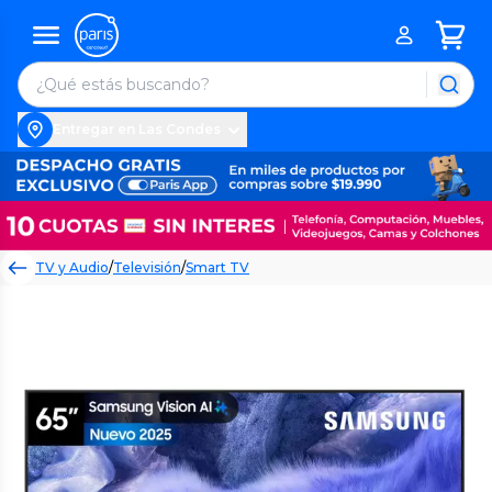
Entregar en Las Condes
TV y Audio
/
Televisión
/
Smart TV