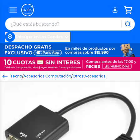
Entregar en Las Condes
Tecno
/
Accesorios Computación
/
Otros Accesorios