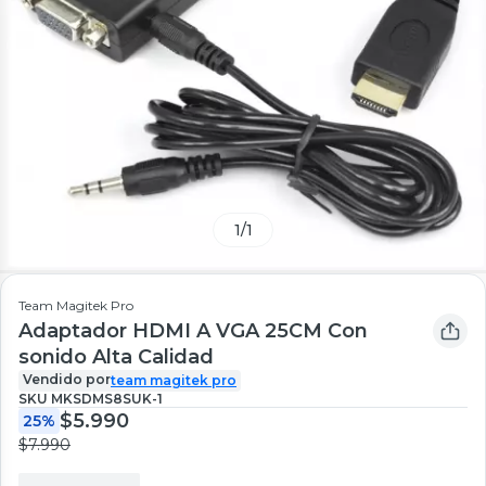
1
/
1
Team Magitek Pro
Adaptador HDMI A VGA 25CM Con
sonido Alta Calidad
Vendido por
team magitek pro
SKU
MKSDMS8SUK-1
$5.990
25%
$7.990