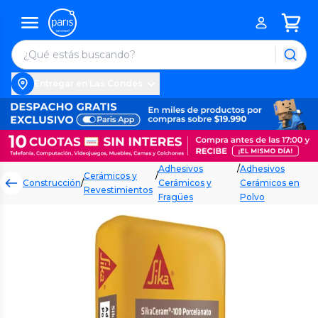
Entregar en Las Condes
Adhesivos
/
Adhesivos
Cerámicos y
/
Construcción
/
Cerámicos y
Cerámicos en
Revestimientos
Fragües
Polvo