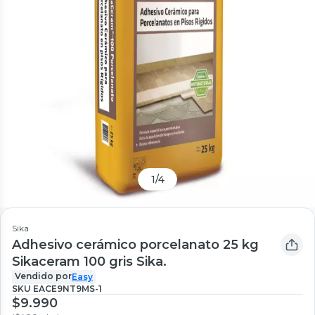
1
/
4
Sika
Adhesivo cerámico porcelanato 25 kg
Sikaceram 100 gris Sika.
Vendido por
Easy
SKU
EACE9NT9MS-1
$9.990