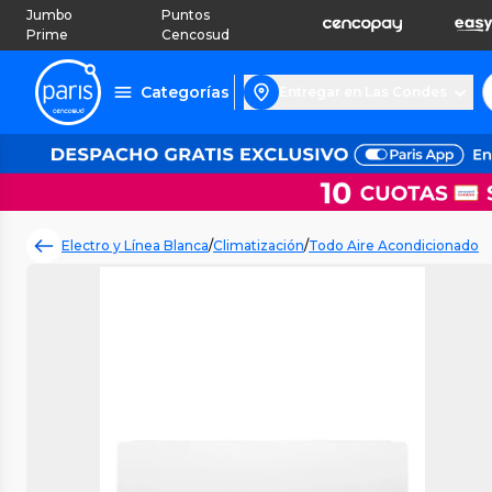
Jumbo
Puntos
Prime
Cencosud
Categorías
Entregar en Las Condes
Electro y Línea Blanca
/
Climatización
/
Todo Aire Acondicionado