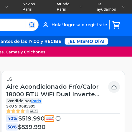
Novios
Mundo
Te
Paris
Paris
ayudamos
¡Hola! Ingresa o regístrate
LG
Aire Acondicionado Frío/Calor
18000 BTU WiFi Dual Inverter
VM182H9
Vendido por
Paris
SKU
510685999
4
(
13
)
$519.990
40%
$539.990
38%