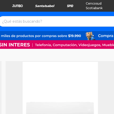
Cencosud
Scotiabank