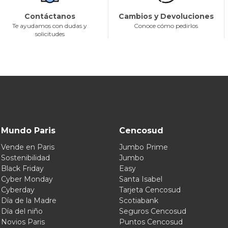
Contáctanos
Cambios y Devoluciones
Te ayudamos con dudas y
Conoce cómo pedirlos
solicitudes
Mundo Paris
Cencosud
Vende en Paris
Jumbo Prime
Sostenibilidad
Jumbo
Black Friday
Easy
Cyber Monday
Santa Isabel
Cyberday
Tarjeta Cencosud
Día de la Madre
Scotiabank
Día del niño
Seguros Cencosud
Novios Paris
Puntos Cencosud