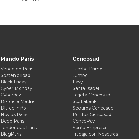
Mundo Paris
Cencosud
Vende en Paris
Jumbo Prime
Sostenibilidad
Jumbo
Black Friday
Easy
Cyber Monday
Santa Isabel
Cyberday
Tarjeta Cencosud
Día de la Madre
Scotiabank
Día del niño
Seguros Cencosud
Novios Paris
Puntos Cencosud
Bebé Paris
CencoPay
Tendencias Paris
Venta Empresa
BlogParis
Trabaja con Nosotros