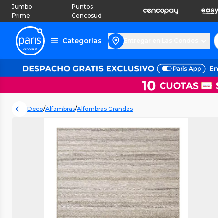
Jumbo
Puntos
Prime
Cencosud
Categorías
Entregar en Las Condes
Deco
/
Alfombras
/
Alfombras Grandes