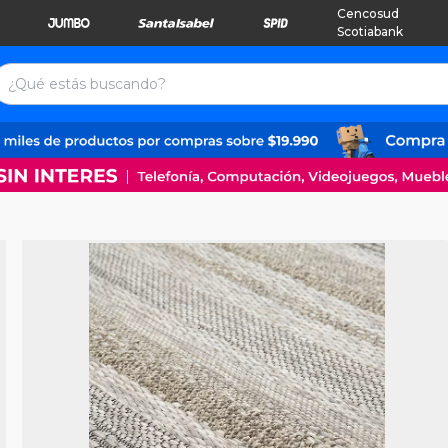
Cencosud
Scotiabank