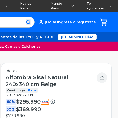
Novios
Mundo
Te
Paris
Paris
ayudamos
¡Hola! Ingresa o regístrate
Idetex
Alfombra Sisal Natural
240x340 cm Beige
Vendido por
Paris
SKU
382822999
$295.990
60%
$369.990
50%
$739.990