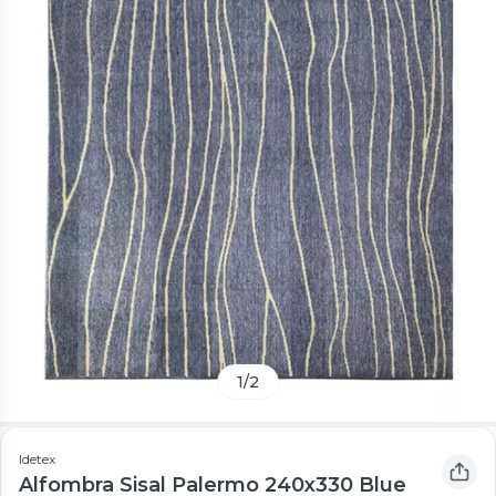
1
/
2
Idetex
Alfombra Sisal Palermo 240x330 Blue