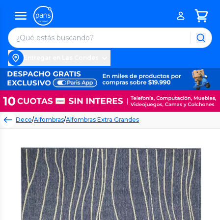
Entregar en Las Condes
Deco
/
Alfombras
/
Alfombras Extra Grandes