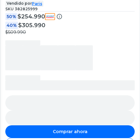
Vendido por
Paris
SKU
382825999
$254.990
50%
$305.990
40%
$509.990
Comprar ahora