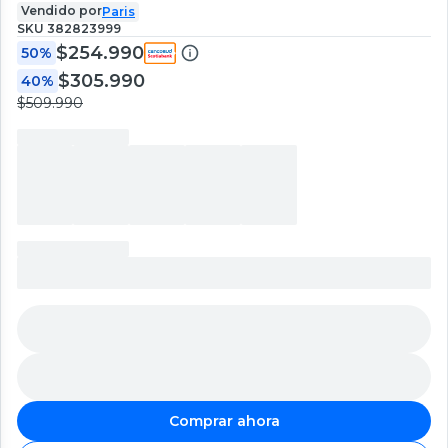
Vendido por
Paris
SKU
382823999
$254.990
50%
$305.990
40%
$509.990
Comprar ahora