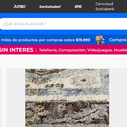
Cencosud
Scotiabank