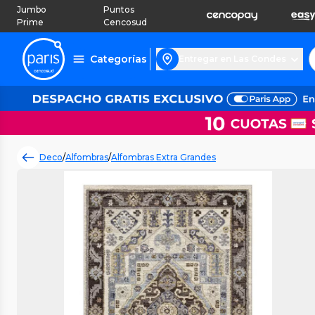
Jumbo
Puntos
Prime
Cencosud
Categorías
Entregar en Las Condes
Deco
/
Alfombras
/
Alfombras Extra Grandes