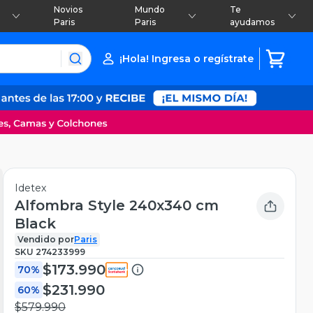
Novios
Mundo
Te
Paris
Paris
ayudamos
¡Hola! Ingresa o regístrate
Idetex
Alfombra Style 240x340 cm
Black
Vendido por
Paris
SKU
274233999
$173.990
70%
$231.990
60%
$579.990