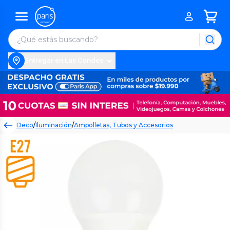
Entregar en Las Condes
Deco
/
Iluminación
/
Ampolletas, Tubos y Accesorios