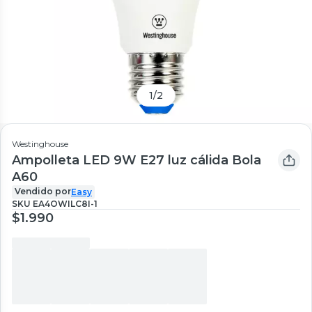
1
/
2
Westinghouse
Ampolleta LED 9W E27 luz cálida Bola
A60
Vendido por
Easy
SKU
EA4OWILC8I-1
$1.990