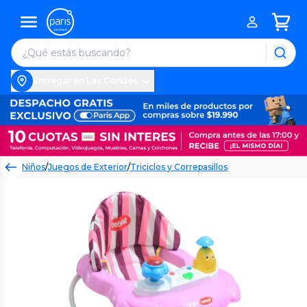
Entregar en Las Condes
Niños
/
Juegos de Exterior
/
Triciclos y Correpasillos