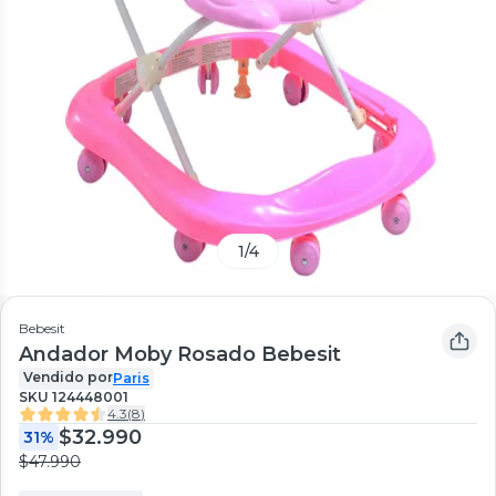
1
/
4
Bebesit
Andador Moby Rosado Bebesit
Vendido por
Paris
SKU
124448001
4.3
(
8
)
$32.990
31%
$47.990