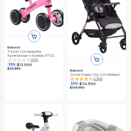
Bebesit
Triciclo Correpasillos
Aprendizaje 4 Ruedas XT02
Rosa Bebesit
0
(
0
)
$13.990
39%
$22.990
Bebesit
Coche Paseo City Gris Bebesit
4.5
(
6
)
$74.990
50%
$149.990