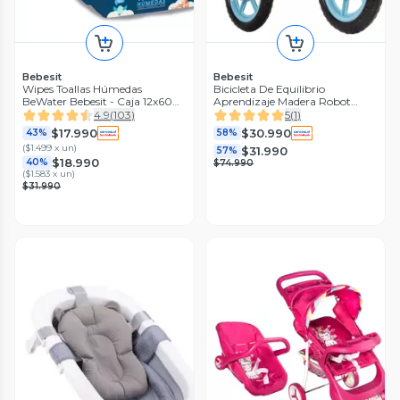
Bebesit
Bebesit
Wipes Toallas Húmedas
Bicicleta De Equilibrio
BeWater Bebesit - Caja 12x60
Aprendizaje Madera Robot
unidades
Celeste Bebesit
4.9
(
103
)
5
(
1
)
$17.990
$30.990
43%
58%
(
$1.499 x un
)
$31.990
57%
$18.990
40%
$74.990
(
$1.583 x un
)
$31.990