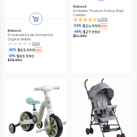
Bebesit
Andador Musical Airbus Rojo
Celeste
4.3
(
3
)
$24.990
54%
Bebesit
$27.990
49%
Procesadora de Alimentos
$54.990
Digital Bebés
0
(
0
)
$63.990
46%
$69.990
41%
$119.990