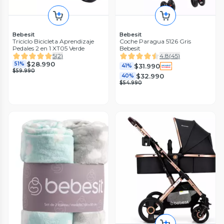
Bebesit
Bebesit
Triciclo Bicicleta Aprendizaje
Coche Paragua 5126 Gris
Pedales 2 en 1 XT05 Verde
Bebesit
5
(
2
)
4.8
(
45
)
$28.990
51%
$31.990
41%
$59.990
$32.990
40%
$54.990