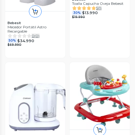
Toalla Capucha Oveja Bebesit
5
(
1
)
$13.990
30%
$19.990
Bebesit
Mecedor Portátil Astro
Recargable
0
(
0
)
$34.990
50%
$69.990