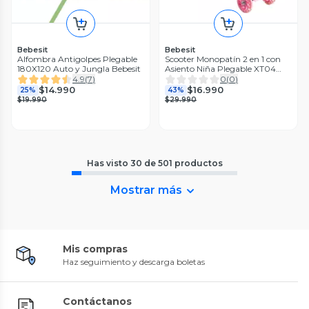
Bebesit
Bebesit
Alfombra Antigolpes Plegable
Scooter Monopatín 2 en 1 con
180X120 Auto y Jungla Bebesit
Asiento Niña Plegable XT04
Rosa
4.9
(
7
)
0
(
0
)
$14.990
$16.990
25%
43%
$19.990
$29.990
Has visto
30
de
501
productos
Mostrar más
Mis compras
Haz seguimiento y descarga boletas
Contáctanos