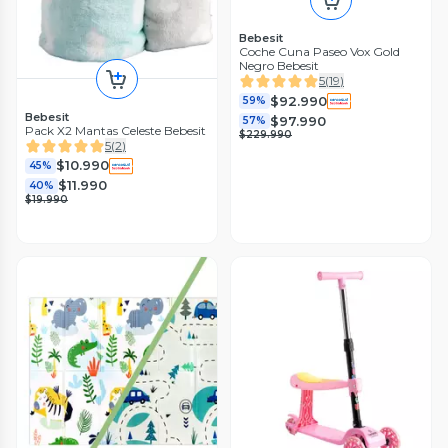
Bebesit
Coche Cuna Paseo Vox Gold
Negro Bebesit
5
(
19
)
$92.990
59%
Bebesit
$97.990
57%
Pack X2 Mantas Celeste Bebesit
$229.990
5
(
2
)
$10.990
45%
$11.990
40%
$19.990