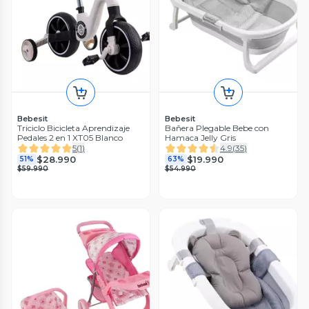
Bebesit
Bebesit
Triciclo Bicicleta Aprendizaje
Bañera Plegable Bebe con
Pedales 2 en 1 XT05 Blanco
Hamaca Jelly Gris
5
(
1
)
4.9
(
35
)
$28.990
$19.990
51%
63%
$59.990
$54.990