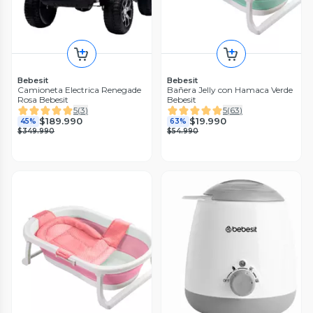
Bebesit
Bebesit
Camioneta Electrica Renegade
Bañera Jelly con Hamaca Verde
Rosa Bebesit
Bebesit
5
(
3
)
5
(
63
)
$189.990
$19.990
45%
63%
$349.990
$54.990