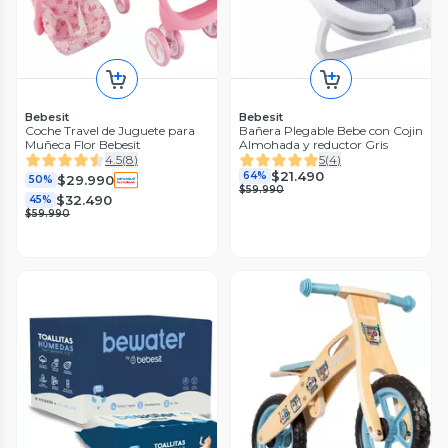
Bebesit
Bebesit
Coche Travel de Juguete para
Bañera Plegable Bebe con Cojin
Muñeca Flor Bebesit
Almohada y reductor Gris
4.5
(
8
)
5
(
4
)
$21.490
64%
$29.990
50%
$59.990
$32.490
45%
$59.990