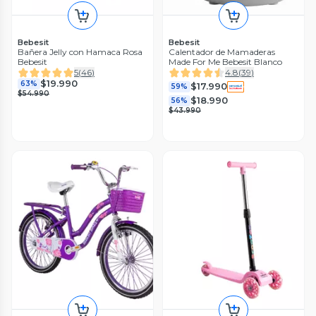
Bebesit
Bebesit
Bañera Jelly con Hamaca Rosa
Calentador de Mamaderas
Bebesit
Made For Me Bebesit Blanco
5
(
46
)
4.8
(
39
)
$19.990
63%
$17.990
59%
$54.990
$18.990
56%
$43.990