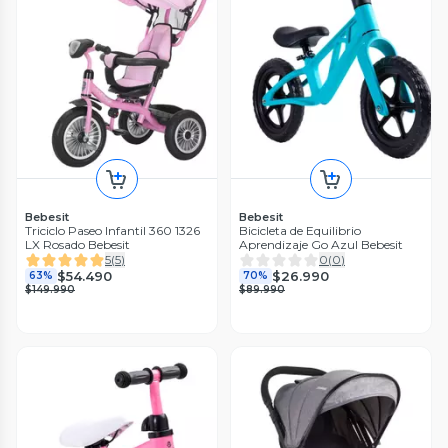
Bebesit
Bebesit
Triciclo Paseo Infantil 360 1326
Bicicleta de Equilibrio
LX Rosado Bebesit
Aprendizaje Go Azul Bebesit
5
(
5
)
0
(
0
)
$54.490
$26.990
63%
70%
$149.990
$89.990