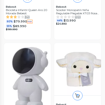
Bebesit
Bebesit
Bicicleta Infantil Queen Aro 20
Scooter Monopatín Niña
Morada Bebesit
Regulable Plegable XT03 Rosa
Bebesit
3
(
2
)
0
(
0
)
$13.990
44%
$79.990
60%
$24.990
$89.990
55%
$199.990
Bebesit