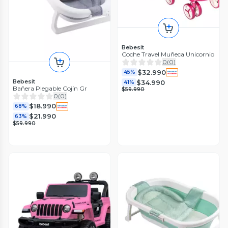
Bebesit
Coche Travel Muñeca Unicornio
0
(
0
)
$32.990
45%
Bebesit
$34.990
41%
Bañera Plegable Cojín Gr
$59.990
0
(
0
)
$18.990
68%
$21.990
63%
$59.990