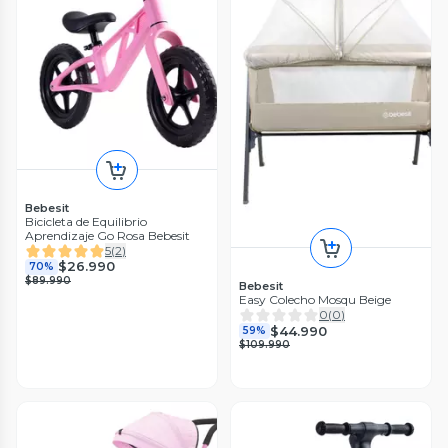
Bebesit
Bicicleta de Equilibrio
Aprendizaje Go Rosa Bebesit
5
(
2
)
$26.990
70%
$89.990
Bebesit
Easy Colecho Mosqu Beige
0
(
0
)
$44.990
59%
$109.990