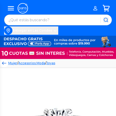
Entregar en Las Condes
Mujer
/
Accesorios Moda
/
Joyas