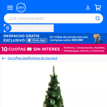
Entregar en Las Condes
Deco
/
Navidad
/
Árboles de Navidad