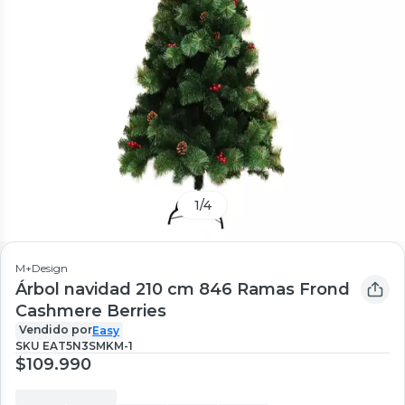
1
/
4
M+Design
Árbol navidad 210 cm 846 Ramas Frond
Cashmere Berries
Vendido por
Easy
SKU
EAT5N3SMKM-1
$109.990