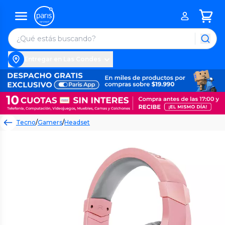
Entregar en Las Condes
Tecno
/
Gamers
/
Headset