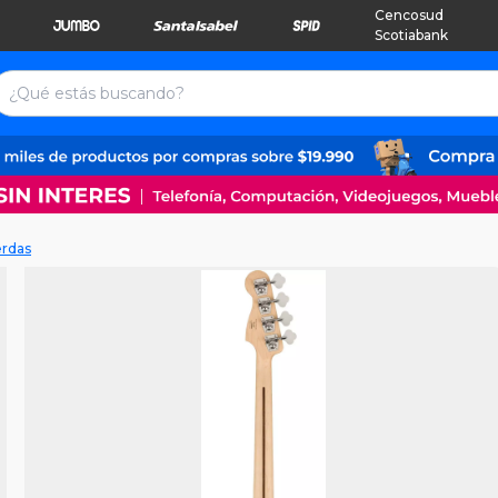
Cencosud
Scotiabank
erdas