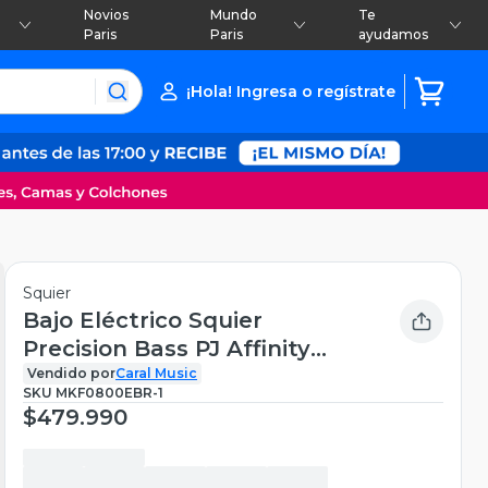
Novios
Mundo
Te
Paris
Paris
ayudamos
¡Hola! Ingresa o regístrate
Squier
Bajo Eléctrico Squier
Precision Bass PJ Affinity
(CFM)
Vendido por
Caral Music
SKU
MKF0800EBR-1
$479.990