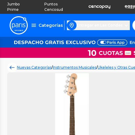
Jumbo
Puntos
Prime
Cencosud
Categorías
Entregar en Las Condes
Nuevas Categorías
/
Instrumentos Musicales
/
Ukeleles y Otras Cu