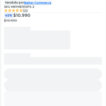
Vendido por
Better Commerce
SKU
MKYME91XPS-2
5
(
6
)
$10.990
45%
$19.990