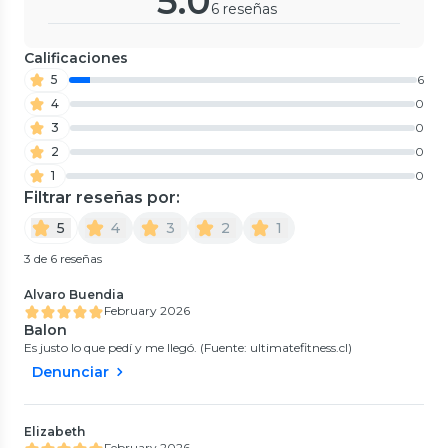
5.0
6 reseñas
Calificaciones
5
6
4
0
3
0
2
0
1
0
Filtrar reseñas por:
5
4
3
2
1
3 de 6 reseñas
Alvaro Buendia
February 2026
Balon
Es justo lo que pedí y me llegó. (Fuente: ultimatefitness.cl)
Denunciar
Elizabeth
February 2026