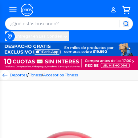
Entregar en Las Condes
Deportes
/
Fitness
/
Accesorios Fitness