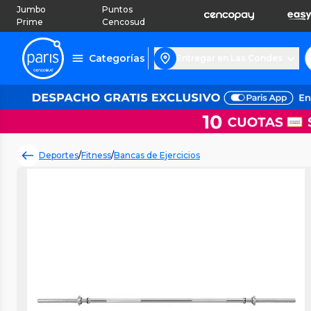
Jumbo
Puntos
Prime
Cencosud
Categorías
Entregar en Las Condes
Deportes
/
Fitness
/
Bancas de Ejercicios