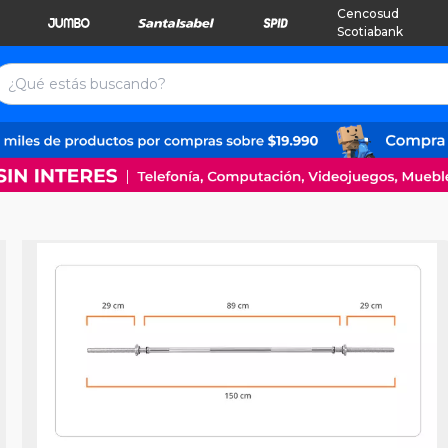
Cencosud
Scotiabank