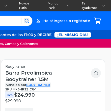
Novios
Mundo
Te
Paris
Paris
ayudamos
¡Hola! Ingresa o regístrate
Bodytrainer
Barra Preolimpica
Bodytrainer 1.5M
Vendido por
BODYTRAINER
SKU
MK6HR3ZICR-1
$24.990
16%
$29.990