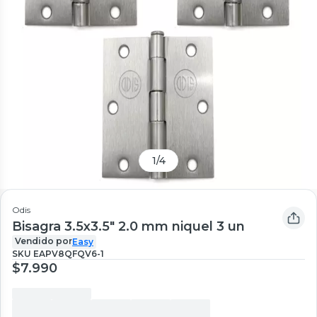
1
/
4
Odis
Bisagra 3.5x3.5" 2.0 mm niquel 3 un
Vendido por
Easy
SKU
EAPV8QFQV6-1
$7.990