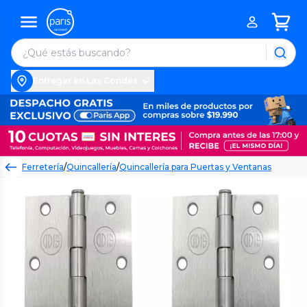
Entregar en Las Condes
Ferretería
/
Quincallería
/
Quincallería para Puertas y Ventanas