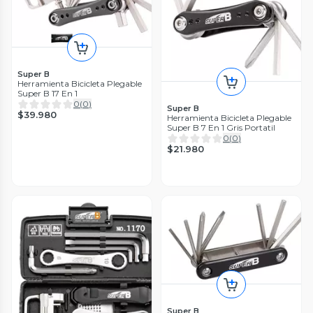
Super B
Herramienta Bicicleta Plegable
Super B 17 En 1
0
(
0
)
Super B
$39.980
Herramienta Bicicleta Plegable
Super B 7 En 1 Gris Portatil
0
(
0
)
$21.980
Super B