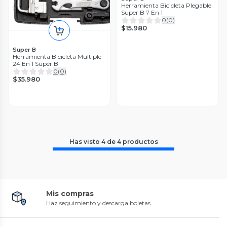
Herramienta Bicicleta Plegable
Super B 7 En 1
0
(
0
)
$15.980
Super B
Herramienta Bicicleta Multiple
24 En 1 Super B
0
(
0
)
$35.980
Has visto
4
de
4
productos
Mis compras
Haz seguimiento y descarga boletas