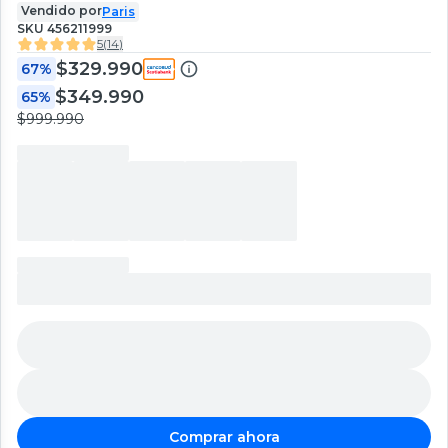
Vendido por
Paris
SKU
456211999
5
(
14
)
$329.990
67%
$349.990
65%
$999.990
Comprar ahora