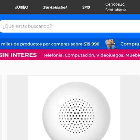
Cencosud
Scotiabank