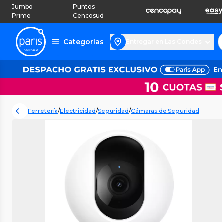
Jumbo
Puntos
Prime
Cencosud
Categorías
Entregar en Las Condes
Ferretería
/
Electricidad
/
Seguridad
/
Cámaras de Seguridad