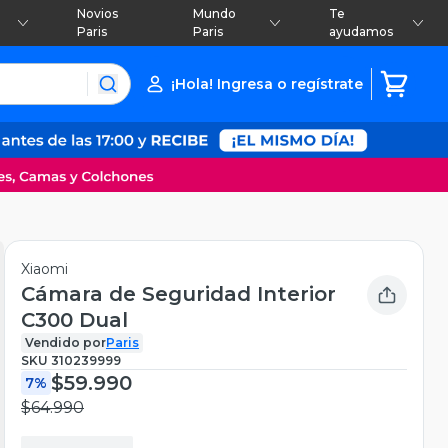
Novios
Mundo
Te
Paris
Paris
ayudamos
¡Hola! Ingresa o regístrate
Xiaomi
Cámara de Seguridad Interior
C300 Dual
Vendido por
Paris
SKU
310239999
$59.990
7%
$64.990