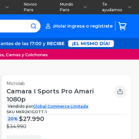
Novios
Mundo
Te
Paris
Paris
ayudamos
¡Hola! Ingresa o regístrate
Microlab
Camara I Sports Pro Amari
1080p
Vendido por
Global Commerce Limitada
SKU
MKR2K1GOTT-1
$27.990
20%
$34.990