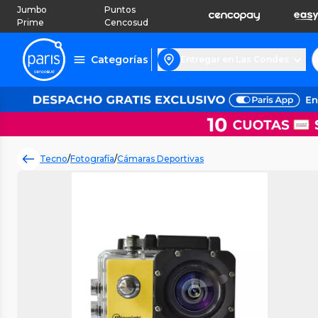
Jumbo
Puntos
Prime
Cencosud
Categorías
Entregar en Las Condes
Tecno
/
Fotografía
/
Cámaras Deportivas