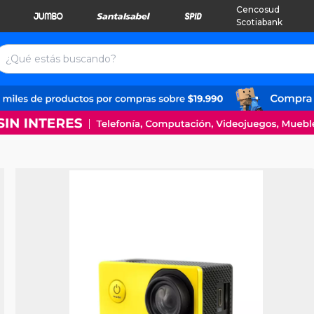
Cencosud
Scotiabank