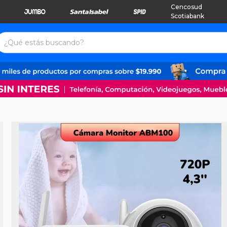
Cencosud
Scotiabank