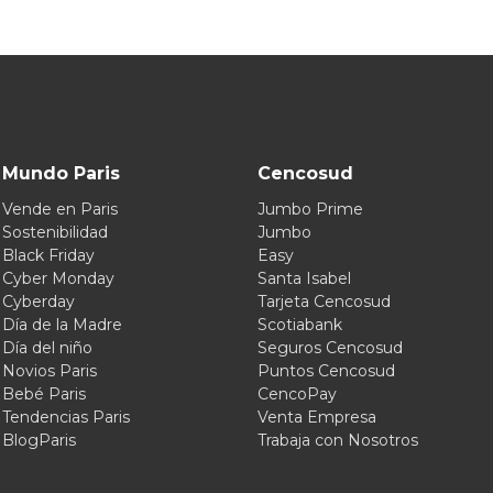
Mundo Paris
Cencosud
Vende en Paris
Jumbo Prime
Sostenibilidad
Jumbo
Black Friday
Easy
Cyber Monday
Santa Isabel
Cyberday
Tarjeta Cencosud
Día de la Madre
Scotiabank
Día del niño
Seguros Cencosud
Novios Paris
Puntos Cencosud
Bebé Paris
CencoPay
Tendencias Paris
Venta Empresa
BlogParis
Trabaja con Nosotros