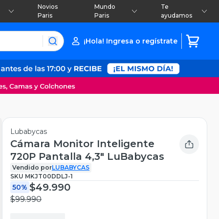
Novios
Mundo
Te
Paris
Paris
ayudamos
¡Hola! Ingresa o regístrate
Lubabycas
Cámara Monitor Inteligente
720P Pantalla 4,3″ LuBabycas
Vendido por
LUBABYCAS
SKU
MKJT00DDLJ-1
$49.990
50%
$99.990