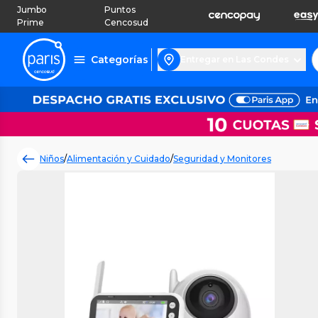
Jumbo
Puntos
Prime
Cencosud
Categorías
Entregar en Las Condes
Niños
/
Alimentación y Cuidado
/
Seguridad y Monitores