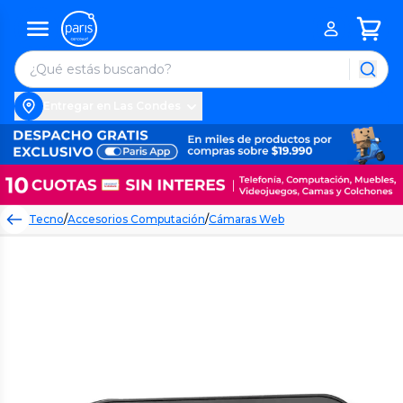
Entregar en Las Condes
Tecno
/
Accesorios Computación
/
Cámaras Web