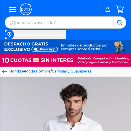
Entregar en Las Condes
Hombre
/
Moda Hombre
/
Camisas y Guayaberas