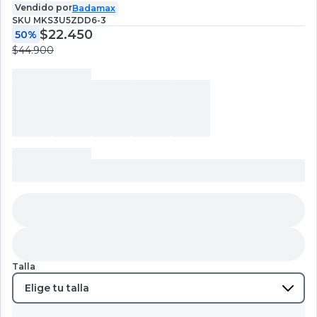
Vendido por
Badamax
SKU
MKS3U5ZDD6-3
$22.450
50%
$44.900
Talla